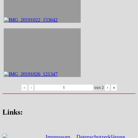
«
‹
von
2
›
»
Links:
Impressum
Datenschutzerklärung